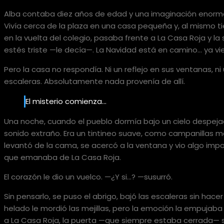
Alba contaba diez años de edad y una imaginación enorme,
Vivía cerca de la plaza en una casa pequeña y, al mismo ti
en la vuelta del colegio, pasaba frente a La Casa Roja y l
estés triste —le decía—. La Navidad está en camino… ya vi
Pero la casa no respondía. Ni un reflejo en sus ventanas, ni
escaleras. Absolutamente nada provenía de allí.
El misterio comienza…
Una noche, cuando el pueblo dormía bajo un cielo despejad
sonido extraño. Era un tintineo suave, como campanillas mo
levantó de la cama, se acercó a la ventana y vio algo impo
que emanaba de La Casa Roja.
El corazón le dio un vuelco. —¿Y si…? —susurró.
Sin pensarlo, se puso el abrigo, bajó las escaleras sin hacer ru
helado le mordió las mejillas, pero la emoción la empujab
a La Casa Roja, la puerta —que siempre estaba cerrada— se