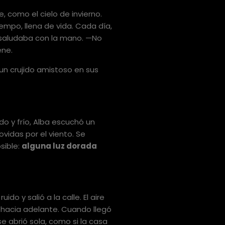
 como el cielo de invierno.
empo, llena de vida. Cada día,
a saludaba con la mano. —No
ene.
 un crujido amistoso en sus
o y frío, Alba escuchó un
vidas por el viento. Se
sible:
alguna luz dorada
ido y salió a la calle. El aire
a hacia adelante. Cuando llegó
 abrió sola, como si la casa