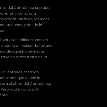
iento del Cantábrico soplaba
lo entero sufría una
edradas brillaban, las luces
nas indianas, y desde la
ad.
. Aquellas edificaciones de
el océano en busca de fortuna,
una de aquellas viviendas
alzada en la zona alta de la
 sus ventanas estaban
omentaban que nunca la
era el clima del Cantábrico,
 Pero nadie conocía la
ente.