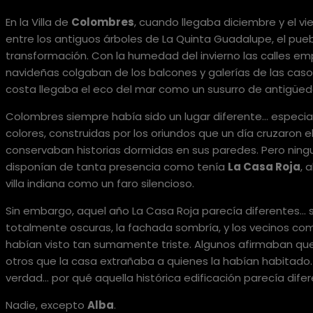
En la Villa de
Colombres
, cuando llegaba diciembre y el v
entre los antiguos árboles de La Quinta Guadalupe, el pueb
transformación. Con la humedad del invierno las calles emp
navideñas colgaban de los balcones y galerías de las caso
costa llegaba el eco del mar como un susurro de antigüed
Colombres siempre había sido un lugar diferente… especial
colores, construidas por los oriundos que un día cruzaron 
conservaban historias dormidas en sus paredes. Pero ning
disponían de tanta presencia como tenía
La Casa Roja
, 
villa indiana como un faro silencioso.
Sin embargo, aquel año La Casa Roja parecía diferentes…
totalmente oscuras, la fachada sombría, y los vecinos c
habían visto tan sumamente triste. Algunos afirmaban que 
otros que la casa extrañaba a quienes la habían habitado.
verdad… por qué aquella histórica edificación parecía difer
Nadie, excepto
Alba
.