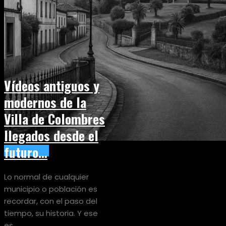
Vídeos antiguos y
modernos de la
Villa de Colombres
llegados desde el
futuro…
Miscelánea
Lo normal de cualquier
municipio o población es
recordar, con el paso del
tiempo, su historia. Y ese
es...