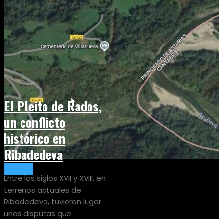
El Pleito de Rados,
un conflicto
histórico en
Ribadedeva
Historia
Entre los siglos XVII y XVIII, en
terrenos actuales de
Ribadedeva, tuvieron lugar
unas disputas que